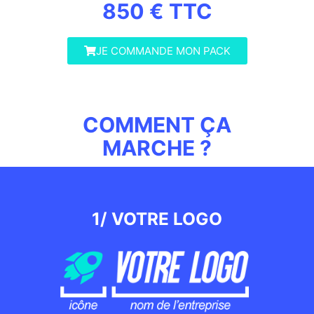
850 € TTC
JE COMMANDE MON PACK
COMMENT ÇA
MARCHE ?
1/ VOTRE LOGO