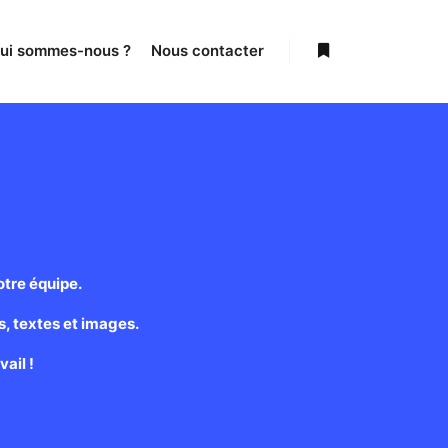
ui sommes-nous ?
Nous contacter
otre équipe.
, textes et images.
ail !