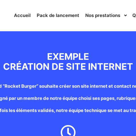
Accueil
Pack de lancement
Nos prestations
Q
EXEMPLE
CRÉATION DE SITE INTERNET
d “Rocket Burger” souhaite créer son site internet et contact n
gné par un membre de notre équipe choisi ses pages, rubriques
fois les éléments validés, notre équipe technique se met au trav