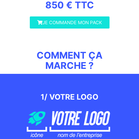
850 € TTC
JE COMMANDE MON PACK
COMMENT ÇA
MARCHE ?
1/ VOTRE LOGO