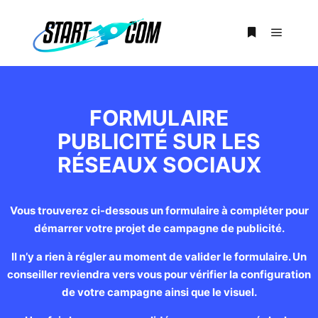
FORMULAIRE
PUBLICITÉ SUR LES
RÉSEAUX SOCIAUX
Vous trouverez ci-dessous un formulaire à compléter pour
démarrer votre projet de campagne de publicité.
Il n’y a rien à régler au moment de valider le formulaire.
Un
conseiller reviendra vers vous pour vérifier la configuration
de votre campagne ainsi que le visuel.